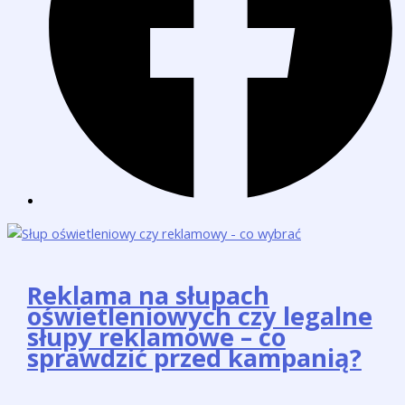
Reklama na słupach
oświetleniowych czy legalne
słupy reklamowe – co
sprawdzić przed kampanią?