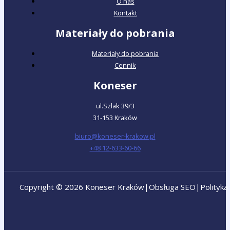
O nas
Kontakt
Materiały do pobrania
Materiały do pobrania
Cennik
Koneser
ul.Szlak 39/3
31-153 Kraków
biuro@koneser-krakow.pl
+48 12-633-60-66
Copyright © 2026 Koneser Kraków
|
Obsługa SEO
|
Polityka