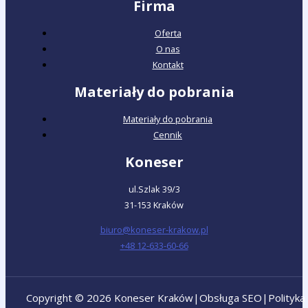
Firma
Oferta
O nas
Kontakt
Materiały do pobrania
Materiały do pobrania
Cennik
Koneser
ul.Szlak 39/3
31-153 Kraków
biuro@koneser-krakow.pl
+48 12-633-60-66
Copyright © 2026 Koneser Kraków
|
Obsługa SEO
|
Polityka